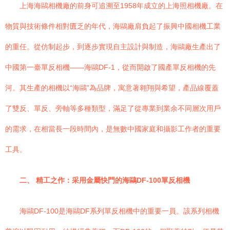
上海海鷗相機廠的前身可追溯至1958年成立的上海照相機廠。在
物質與技術條件相對匱乏的年代，海鷗廠肩負起了振興中國相機工業
的重任。從仿制起步，到逐步實現自主設計與制造，海鷗廠生產出了
中國第一臺單反相機——海鷗DF-1，從而開啟了國產單反相機的先
河。其生產的相機以“海鷗”為品牌，寓意著翱翔與希望，產品線覆蓋
了雙反、單反、旁軸等多種類型，滿足了從專業到業余不同層次用戶
的需求，在相當長一段時間內，是無數中國家庭和攝影工作者的重要
工具。
二、 精工之作：采用金屬快門的海鷗DF-100單反相機
海鷗DF-100是海鷗DF系列單反相機中的重要一員。該系列相機