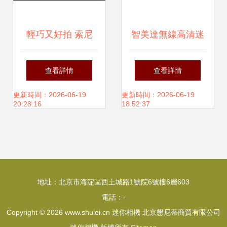
輕巧又好拍 索尼
智美達無線高清迷
ZV-E10 II + E 16-
你攝像機國內亮相
查看詳情
查看詳情
50mm F3.5-5.6
小巧機身中的影像
更新時間：2026-06-19
更新時間：2026-06-19
20:28:16
18:52:37
OSS II 迷你相機評
新勢力
測
地址：北京市海淀區西土城路1號院6號樓6層603
電話：-
Copyright © 2026
www.shuiei.cn
迷你相機
北京懇尼蒂商貿有限公司