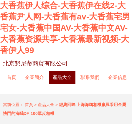
大香蕉伊人综合-大香蕉伊在线2-大
香蕉尹人网-大香蕉有av-大香蕉宅男
宅女-大香蕉中国AV-大香蕉中文AV-
大香蕉资源共享-大香蕉最新视频-大
香伊人99
北京懇尼蒂商貿有限公司
首頁
企業簡介
產品大全
聯系我們
企業信息
當前位置：
首頁
>
產品大全
>
經典回眸 上海海鷗相機廠與采用金屬
快門的海鷗DF-100單反相機