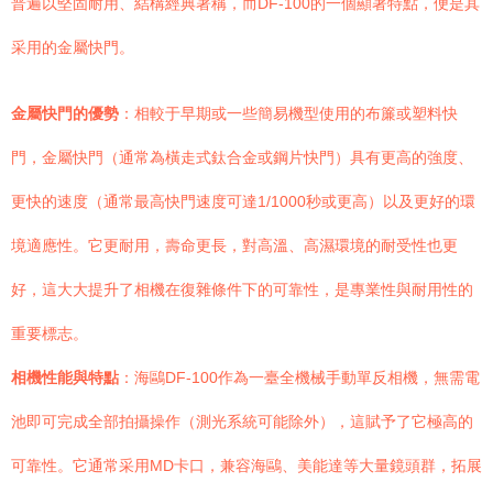
普遍以堅固耐用、結構經典著稱，而DF-100的一個顯著特點，便是其
采用的金屬快門。
金屬快門的優勢
：相較于早期或一些簡易機型使用的布簾或塑料快
門，金屬快門（通常為橫走式鈦合金或鋼片快門）具有更高的強度、
更快的速度（通常最高快門速度可達1/1000秒或更高）以及更好的環
境適應性。它更耐用，壽命更長，對高溫、高濕環境的耐受性也更
好，這大大提升了相機在復雜條件下的可靠性，是專業性與耐用性的
重要標志。
相機性能與特點
：海鷗DF-100作為一臺全機械手動單反相機，無需電
池即可完成全部拍攝操作（測光系統可能除外），這賦予了它極高的
可靠性。它通常采用MD卡口，兼容海鷗、美能達等大量鏡頭群，拓展