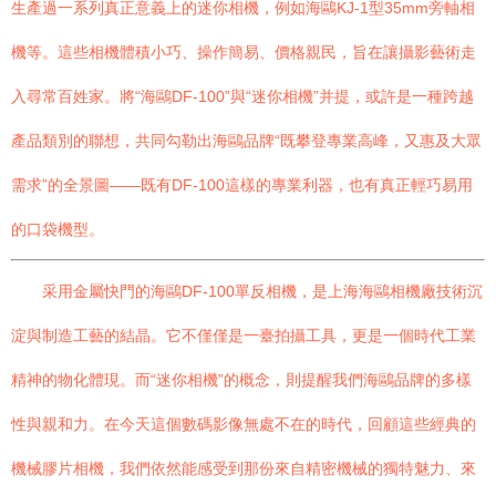
生產過一系列真正意義上的迷你相機，例如海鷗KJ-1型35mm旁軸相
機等。這些相機體積小巧、操作簡易、價格親民，旨在讓攝影藝術走
入尋常百姓家。將“海鷗DF-100”與“迷你相機”并提，或許是一種跨越
產品類別的聯想，共同勾勒出海鷗品牌“既攀登專業高峰，又惠及大眾
需求”的全景圖——既有DF-100這樣的專業利器，也有真正輕巧易用
的口袋機型。
采用金屬快門的海鷗DF-100單反相機，是上海海鷗相機廠技術沉
淀與制造工藝的結晶。它不僅僅是一臺拍攝工具，更是一個時代工業
精神的物化體現。而“迷你相機”的概念，則提醒我們海鷗品牌的多樣
性與親和力。在今天這個數碼影像無處不在的時代，回顧這些經典的
機械膠片相機，我們依然能感受到那份來自精密機械的獨特魅力、來