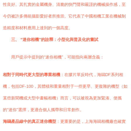
性良好。其扎實的金屬機身、清脆的快門聲和嚴謹的機械操作感，至
今仍被許多傳統攝影愛好者所推崇。它代表了中國相機工業在機械制
造精度和材料應用上達到的一個高度。
三、 “迷你相機”的詮釋：小型化與普及化的嘗試
用戶提示中提到的“迷你相機”，可能指向兩層含義：
相對于同時代更大型的專業相機
：在膠片單反時代，海鷗DF系列相
機，包括DF-100，其體積和重量相對于一些更早、更復雜的機型（如
某些新聞機或大型中畫幅相機）而言，可以被視為更加緊湊、便攜
的“迷你”選擇，更適合個人攜帶和日常創作。
海鷗產品線中的真正迷你機型
：更重要的是，上海海鷗相機廠也確實