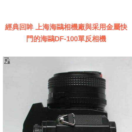
經典回眸 上海海鷗相機廠與采用金屬快
門的海鷗DF-100單反相機